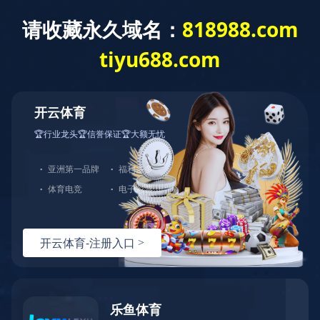
米乐网页版页面
集团概况
新闻